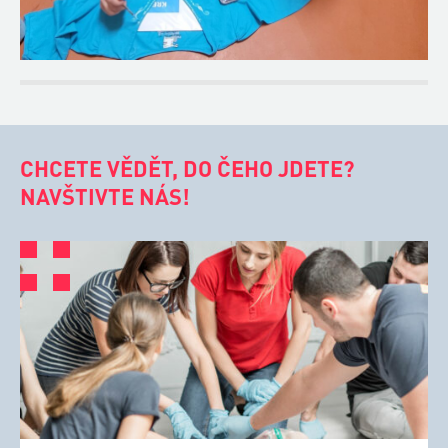
CHCETE VĚDĚT, DO ČEHO JDETE?
NAVŠTIVTE NÁS!