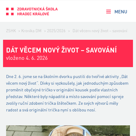
MENU
ZSHK
>
Kronika DM
>
2025/2026
>
Dát věcem nový život – savování
DÁT VĚCEM NOVÝ ŽIVOT – SAVOVÁNÍ
vloženo 4. 6. 2026
Dne 2. 6. jsme se na školním dvorku pustili do tvořivé aktivity „Dát
věcem nový život“. Dívky si vyzkoušely, jak jednoduchým způsobem
proměnit obyčejné tričko v originální kousek podle vlastních
představ. Některé byly nápadité a místo savování pomocí spreje
zvolily ruční zdobení trička štětečkem. Ze svých výtvorů měly
radost a svá originální trička nyní s oblibou nosí.