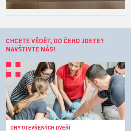
CHCETE VĚDĚT, DO ČEHO JDETE?
NAVŠTIVTE NÁS!
DNY OTEVŘENÝCH DVEŘÍ