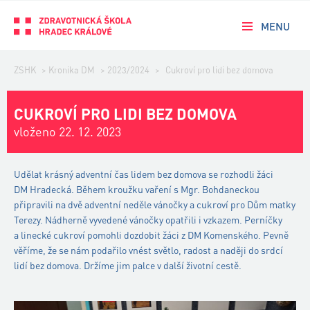
MENU
ZSHK
>
Kronika DM
>
2023/2024
>
Cukroví pro lidi bez domova
CUKROVÍ PRO LIDI BEZ DOMOVA
vloženo 22. 12. 2023
Udělat krásný adventní čas lidem bez domova se rozhodli žáci
DM Hradecká. Během kroužku vaření s Mgr. Bohdaneckou
připravili na dvě adventní neděle vánočky a cukroví pro Dům matky
Terezy. Nádherně vyvedené vánočky opatřili i vzkazem. Perníčky
a linecké cukroví pomohli dozdobit žáci z DM Komenského. Pevně
věříme, že se nám podařilo vnést světlo, radost a naději do srdcí
lidí bez domova. Držíme jim palce v další životní cestě.