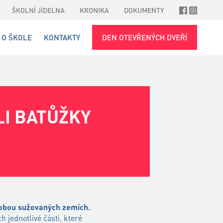
ŠKOLNÍ JÍDELNA
KRONIKA
DOKUMENTY
O ŠKOLE
KONTAKTY
DEN OTEVŘENÝCH DVEŘÍ
LI BATŮŽKY
obou sužovaných zemích.
h jednotlivé části, které