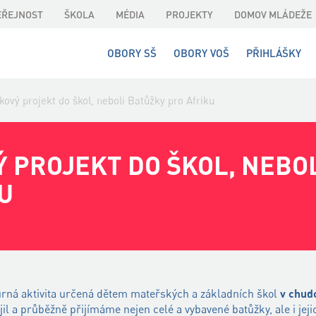
EŘEJNOST
ŠKOLA
MÉDIA
PROJEKTY
DOMOV MLÁDEŽE
OBORY SŠ
OBORY VOŠ
PŘIHLÁŠKY
kový projekt do škol, neboli Batůžky pro Afriku
 PROJEKT DO ŠKOL, NEBO
U
ůrná aktivita určená dětem mateřských a základních škol
v chud
il a průběžně přijímáme nejen celé a vybavené batůžky, ale i jejic