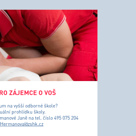
RO ZÁJEMCE O VOŠ
ium na vyšší odborné škole?
uální prohlídku školy.
řmanové Janě na tel. číslo 495 075 204
.Hermanova@zshk.cz