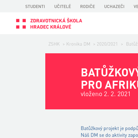
STUDENTI
UČITELÉ
RODIČE
UCHAZEČI
V
ZSHK
>
Kronika DM
>
2020/2021
>
Batůž
BATŮŽKOVÝ
PRO AFRIK
vloženo 2. 2. 2021
Batůžkový projekt je podp
Náš DM se do aktivity zapoj