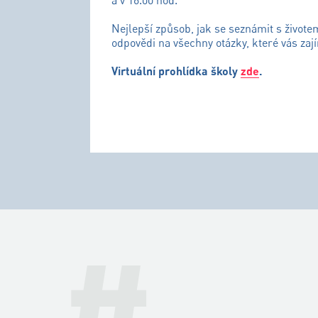
a v 16.00 hod.
Nejlepší způsob, jak se seznámit s živote
odpovědi na všechny otázky, které vás zají
Virtuální prohlídka školy
zde
.
#