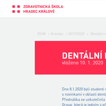
ZSHK
>
Kronika
>
2019/2020
>
Dentální 
DENTÁLNÍ 
vloženo 10. 1. 2020
Dne 8.1.2020 byli student
s novinkami v oblasti dent
Přednáška se uskutečnila 
Group, která je jedním z p