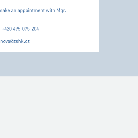
make an appointment with Mgr.
 +420 495 075 204
anova@zshk.cz