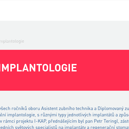
implantologie
IMPLANTOLOGIE
i všech ročníků oboru Asistent zubního technika a Diplomovaný z
ální implantologie, s různými typy jednotlivých implantátů a způs
v rámci projektu I-KAP, přednášejícím byl pan Petr Teringl, zá
ředních světových specialistů na implantáty a regenerační stomat