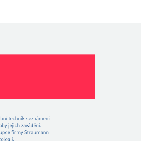
ubní technik seznámeni
oby jejich zavádění.
stupce firmy Straumann
ologii.