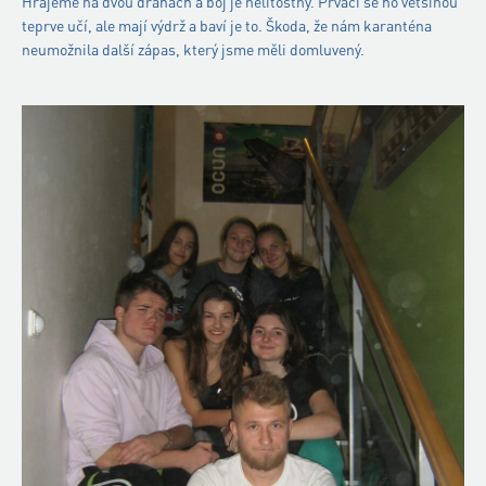
Hrajeme na dvou drahách a boj je nelítostný. Prváci se ho většinou
teprve učí, ale mají výdrž a baví je to. Škoda, že nám karanténa
neumožnila další zápas, který jsme měli domluvený.