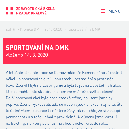
MENU
ZSHK
>
Kronika DM
>
2019/2020
>
Sportování na DMK
SPORTOVÁNÍ NA DMK
vloženo 14. 3. 2020
V letošním školním roce se Domov mládeže Komenského zúčastnil
několika sportovních akcí. Jsou trochu netradiční a proto nás
baví. Žáci 4H byli na Laser game a byla to jedna z posledních akcí,
kterou mohla tato skupina na domově mládeže zažít společně.
Další sportovní akcí byla horolezecká stěna, na které jsme byli
poprvé. Žáci si vyzkoušeli, zda se nebojí výšek a jakou mají sílu. Šlo
to úplně všem, dokonce to některé žáky tak nadchlo, že si zakoupili
permanentku a začali chodit pravidelně. A v únoru jsme vyrazili
na bowling, na který se snažíme chodit několikrát do roka.