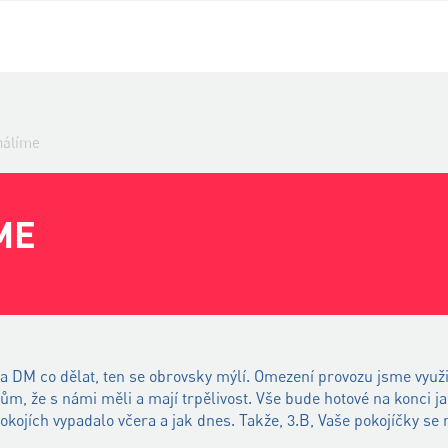
hálíme
ME
 DM co dělat, ten se obrovsky mýlí. Omezení provozu jsme využil
m, že s námi měli a mají trpělivost. Vše bude hotové na konci jar
pokojích vypadalo včera a jak dnes. Takže, 3.B, Vaše pokojíčky se