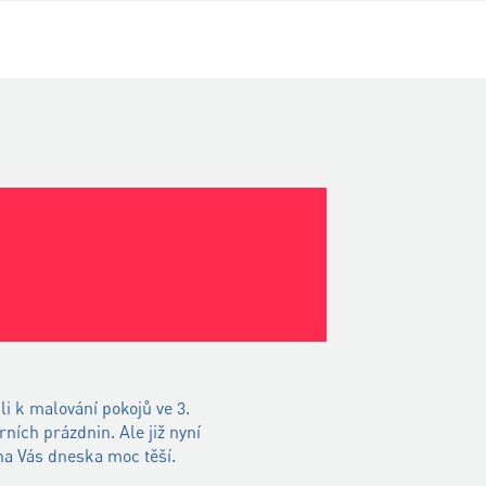
i k malování pokojů ve 3.
ních prázdnin. Ale již nyní
 na Vás dneska moc těší.