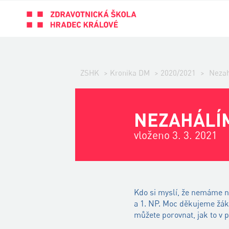
ZSHK
>
Kronika DM
>
2020/2021
>
Neza
NEZAHÁLÍ
vloženo 3. 3. 2021
Kdo si myslí, že nemáme na
a 1. NP. Moc děkujeme žáků
můžete porovnat, jak to v 