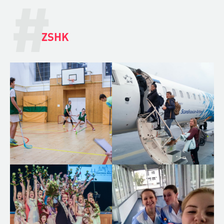
#
ZSHK