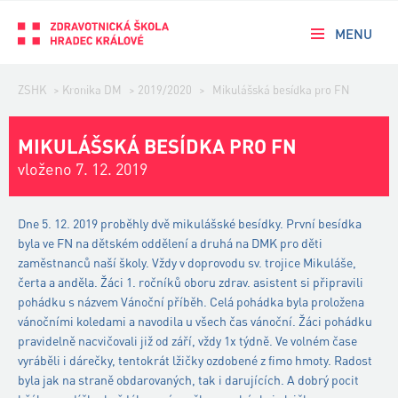
MENU
ZSHK
>
Kronika DM
>
2019/2020
>
Mikulášská besídka pro FN
MIKULÁŠSKÁ BESÍDKA PRO FN
vloženo 7. 12. 2019
Dne 5. 12. 2019 proběhly dvě mikulášské besídky. První besídka
byla ve FN na dětském oddělení a druhá na DMK pro děti
zaměstnanců naší školy. Vždy v doprovodu sv. trojice Mikuláše,
čerta a anděla. Žáci 1. ročníků oboru zdrav. asistent si připravili
pohádku s názvem Vánoční příběh. Celá pohádka byla proložena
vánočními koledami a navodila u všech čas vánoční. Žáci pohádku
pravidelně nacvičovali již od září, vždy 1x týdně. Ve volném čase
vyráběli i dárečky, tentokrát lžičky ozdobené z fimo hmoty. Radost
byla jak na straně obdarovaných, tak i darujících. A dobrý pocit