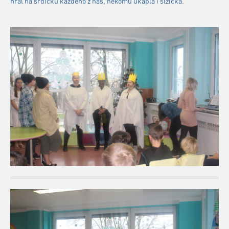
hřál na srdíčku každého z nás, někomu ukápla i slzička.